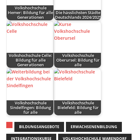
Volkshochschule
Hemer: Bildung für alle
Die hässlichsten Städte
Generationen
Deutschlands 2024/2025
Volkshochschule Celle:
Volkshochschule
Bildung für alle
Oberursel: Bildung für
Generationen
alle
Volkshochschule
Volkshochschule
Sindelfingen: Bildung
Bielefeld: Bildung für
für alle
alle
BILDUNGSANGEBOTE
ERWACHSENENBILDUNG
INTEGRATIONSKURSE
VOLKSHOCHSCHULE WARENDORF