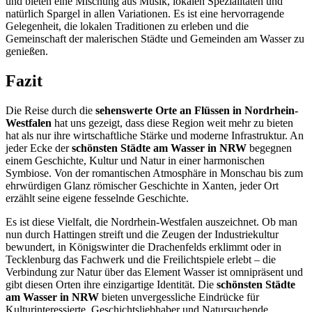
und bieten eine Mischung aus Musik, lokalen Spezialitäten und
natürlich Spargel in allen Variationen. Es ist eine hervorragende
Gelegenheit, die lokalen Traditionen zu erleben und die
Gemeinschaft der malerischen Städte und Gemeinden am Wasser zu
genießen.
Fazit
Die Reise durch die
sehenswerte Orte an Flüssen in Nordrhein-
Westfalen
hat uns gezeigt, dass diese Region weit mehr zu bieten
hat als nur ihre wirtschaftliche Stärke und moderne Infrastruktur. An
jeder Ecke der
schönsten Städte am Wasser in NRW
begegnen
einem Geschichte, Kultur und Natur in einer harmonischen
Symbiose. Von der romantischen Atmosphäre in Monschau bis zum
ehrwürdigen Glanz römischer Geschichte in Xanten, jeder Ort
erzählt seine eigene fesselnde Geschichte.
Es ist diese Vielfalt, die Nordrhein-Westfalen auszeichnet. Ob man
nun durch Hattingen streift und die Zeugen der Industriekultur
bewundert, in Königswinter die Drachenfelds erklimmt oder in
Tecklenburg das Fachwerk und die Freilichtspiele erlebt – die
Verbindung zur Natur über das Element Wasser ist omnipräsent und
gibt diesen Orten ihre einzigartige Identität. Die
schönsten Städte
am Wasser in NRW
bieten unvergessliche Eindrücke für
Kulturinteressierte, Geschichtsliebhaber und Natursuchende