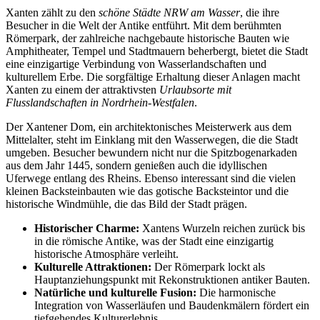
Xanten zählt zu den
schöne Städte NRW am Wasser
, die ihre
Besucher in die Welt der Antike entführt. Mit dem berühmten
Römerpark, der zahlreiche nachgebaute historische Bauten wie
Amphitheater, Tempel und Stadtmauern beherbergt, bietet die Stadt
eine einzigartige Verbindung von Wasserlandschaften und
kulturellem Erbe. Die sorgfältige Erhaltung dieser Anlagen macht
Xanten zu einem der attraktivsten
Urlaubsorte mit
Flusslandschaften in Nordrhein-Westfalen
.
Der Xantener Dom, ein architektonisches Meisterwerk aus dem
Mittelalter, steht im Einklang mit den Wasserwegen, die die Stadt
umgeben. Besucher bewundern nicht nur die Spitzbogenarkaden
aus dem Jahr 1445, sondern genießen auch die idyllischen
Uferwege entlang des Rheins. Ebenso interessant sind die vielen
kleinen Backsteinbauten wie das gotische Backsteintor und die
historische Windmühle, die das Bild der Stadt prägen.
Historischer Charme:
Xantens Wurzeln reichen zurück bis
in die römische Antike, was der Stadt eine einzigartig
historische Atmosphäre verleiht.
Kulturelle Attraktionen:
Der Römerpark lockt als
Hauptanziehungspunkt mit Rekonstruktionen antiker Bauten.
Natürliche und kulturelle Fusion:
Die harmonische
Integration von Wasserläufen und Baudenkmälern fördert ein
tiefgehendes Kulturerlebnis.