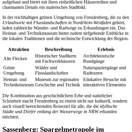
aufgebaut und bietet mit ihren einheitlichen Häuserreihen und
charmanten Details ein malerisches Stadtbild.
In der reichhaltigen grünen Umgebung von Freudenberg, die zu den
Urlaubsorte mit Flusslandschaften in Nordrhein-Westfalen
gehört,
laden zahlreiche Wander- und Radwege zu Erkundungen ein. Das
Heimat- und Technikmuseum bietet zudem tiefgehende Einblicke in
die lokalen Traditionen und die technische Entwicklung der Region.
Attraktion
Beschreibung
Erlebnis
Historischer Stadtkern
Architektonische
Alte Flecken
mit Fachwerkhäusern
Rundgänge
Grüne
Wälder und
Naturspaziergänge und
Umgebung
Flusslandschaften
Radtouren
Heimat- und
Museum zur regionalen
Edukative Besuche mit
Technikmuseum
Geschichte und Technik
interaktiven Elementen
Die Kombination aus geschichtlichem Erbe und natürlicher
Schönheit macht Freudenberg zu einem nicht nur kulturell, sondern
auch visuell bereichernden Reiseziel für alle, die die
idyllische
Städte und Dörfer entlang der Wasserwege in NRW
erkunden
möchten.
Sassenberg: Spargelmetropole im