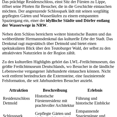
Das prächtige Residenzschloss, einst Sitz der Fürsten zu Lippe,
öffnet seine Pforten für Besucher, die in die Geschichte eintauchen
möchten. Der angrenzende Schlosspark lädt mit seinen sorgfältig
gepflegten Gärten und Wasserläufen zu einem entspannten
Spaziergang ein, einer der
idyllische Städte und Dörfer entlang
der Wasserwege in NRW
.
Neben dem Schloss bereichern weitere historische Bauten und das
weltberühmte Hermannsdenkmal das kulturelle Erbe der Stadt. Das
Denkmal ragt majestätisch über Detmold und bietet einen
spektakulären Blick über den Teutoburger Wald, der selbst zu den
attraktivsten Naturzielen in der Region zählt.
Zu den kulturellen Highlights gehört das LWL-Freilichtmuseum, das
größte Freilichtmuseum Deutschlands, wo Besucher in die ländliche
Lebensweise vergangener Jahrhunderte eintauchen können. Nicht
weit entfernt beeindrucken die Externsteine, eine faszinierende
Felsformation, die seit Jahrhunderten Besucher anzieht.
Attraktion
Beschreibung
Erlebnis
Historische
Residenzschloss
Führung und
Fürstenresidenz mit
Detmold
historische Einblicke
prachtvoller Architektur
Entspannende
Gepflegte Gärten und
Schlosspark
Spaziergänge und