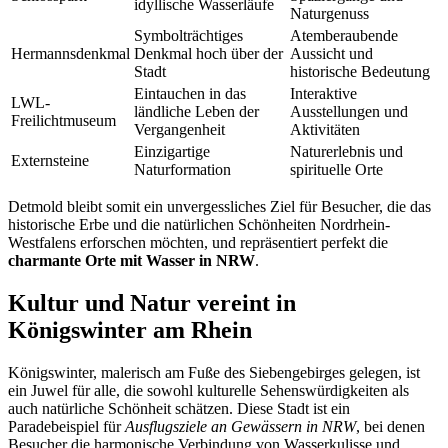
idyllische Wasserläufe
Naturgenuss
Symbolträchtiges
Atemberaubende
Hermannsdenkmal
Denkmal hoch über der
Aussicht und
Stadt
historische Bedeutung
Eintauchen in das
Interaktive
LWL-
ländliche Leben der
Ausstellungen und
Freilichtmuseum
Vergangenheit
Aktivitäten
Einzigartige
Naturerlebnis und
Externsteine
Naturformation
spirituelle Orte
Detmold bleibt somit ein unvergessliches Ziel für Besucher, die das
historische Erbe und die natürlichen Schönheiten Nordrhein-
Westfalens erforschen möchten, und repräsentiert perfekt die
charmante Orte mit Wasser in NRW
.
Kultur und Natur vereint in
Königswinter am Rhein
Königswinter, malerisch am Fuße des Siebengebirges gelegen, ist
ein Juwel für alle, die sowohl kulturelle Sehenswürdigkeiten als
auch natürliche Schönheit schätzen. Diese Stadt ist ein
Paradebeispiel für
Ausflugsziele an Gewässern in NRW
, bei denen
Besucher die harmonische Verbindung von Wasserkulisse und