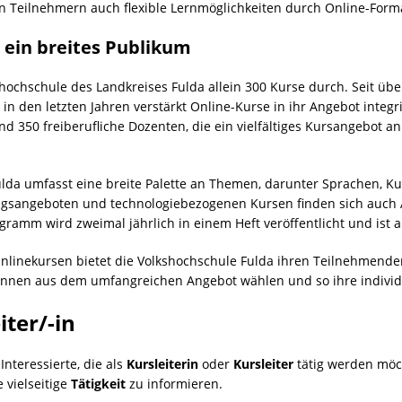
n Teilnehmern auch flexible Lernmöglichkeiten durch Online-Form
 ein breites Publikum
ochschule des Landkreises Fulda allein 300 Kurse durch. Seit übe
in den letzten Jahren verstärkt Online-Kurse in ihr Angebot integr
nd 350 freiberufliche Dozenten, die ein vielfältiges Kursangebot a
a umfasst eine breite Palette an Themen, darunter Sprachen, Kul
sangeboten und technologiebezogenen Kursen finden sich auch An
ramm wird zweimal jährlich in einem Heft veröffentlicht und ist a
inekursen bietet die Volkshochschule Fulda ihren Teilnehmenden ei
können aus dem umfangreichen Angebot wählen und so ihre individ
iter/-in
Interessierte, die als
Kursleiterin
oder
Kursleiter
tätig werden möch
 vielseitige
Tätigkeit
zu informieren.