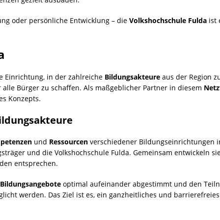
ung oder persönliche Entwicklung – die
Volkshochschule Fulda
ist
a
 Einrichtung, in der zahlreiche
Bildungsakteure
aus der Region z
 alle Bürger zu schaffen. Als maßgeblicher Partner in diesem
Net
es Konzepts.
ildungsakteure
petenzen
und
Ressourcen
verschiedener Bildungseinrichtungen in
gsträger und die Volkshochschule Fulda. Gemeinsam entwickeln si
nden entsprechen.
Bildungsangebote
optimal aufeinander abgestimmt und den Teil
cht werden. Das Ziel ist es, ein ganzheitliches und barrierefreie