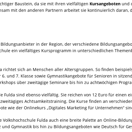
chtiger Baustein, da sie mit ihren vielfältigen
Kursangeboten
und 
am mit den anderen Partnern arbeitet sie kontinuierlich daran, 
r Bildungsanbieter in der Region, der verschiedene Bildungsangebote
hule ein vielfältiges Kursprogramm in unterschiedlichen Themenb
richtet sich an Menschen aller Altersgruppen. So finden beispiel
r 6. und 7. Klasse sowie Gymnastikangebote für Senioren in sitzend
Workshops über zweitägige Seminare bis hin zu achtwöchigen Prog
le Fulda sind ebenso vielfältig. Sie reichen von 12 Euro für eine
n zweitägiges Achtsamkeitstraining. Die Kurse finden an verschiede
ote wie der Onlinekurs „Digitales Marketing für Unternehmen“ sind
ie Volkshochschule Fulda auch eine breite Palette an Online-Bil
anz und Gymnastik bis hin zu Bildungsangeboten wie Deutsch für Ge