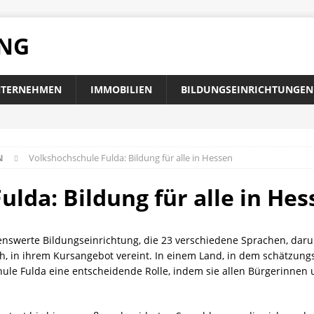
UNG
TERNEHMEN
IMMOBILIEN
BILDUNGSEINRICHTUNGEN
N
Volkshochschule Fulda: Bildung für alle in Hessen
lda: Bildung für alle in Hes
enswerte Bildungseinrichtung, die 23 verschiedene Sprachen, darun
ch, in ihrem Kursangebot vereint. In einem Land, in dem schätzung
chule Fulda eine entscheidende Rolle, indem sie allen Bürgerinne