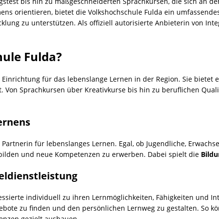
stest bis hin zu maßgeschneiderten Sprachkursen, die sich an de
s orientieren, bietet die Volkshochschule Fulda ein umfassen
ung zu unterstützen. Als offiziell autorisierte Anbieterin von Inte
hule Fulda?
 Einrichtung für das lebenslange Lernen in der Region. Sie bietet 
Von Sprachkursen über Kreativkurse bis hin zu beruflichen Qualifi
ernens
s Partnerin für lebenslanges Lernen. Egal, ob Jugendliche, Erwach
ubilden und neue Kompetenzen zu erwerben. Dabei spielt die
Bild
eldienstleistung
ssierte individuell zu ihren Lernmöglichkeiten, Fähigkeiten und In
ebote zu finden und den persönlichen Lernweg zu gestalten. So k
enzen gezielt ausbauen.