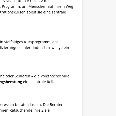
n Niveaustufen A1 bis C2 des
des Programm, um Menschen auf ihrem Weg
grationskursen spielt sie eine zentrale
ein vielfältiges Kursprogramm, das
zierungen – hier finden Lernwillige ein
sene oder Senioren – die Volkshochschule
ungsberatung
eine zentrale Rolle.
teressen beraten lassen. Die Berater
önnen Ratsuchende ihre Ziele