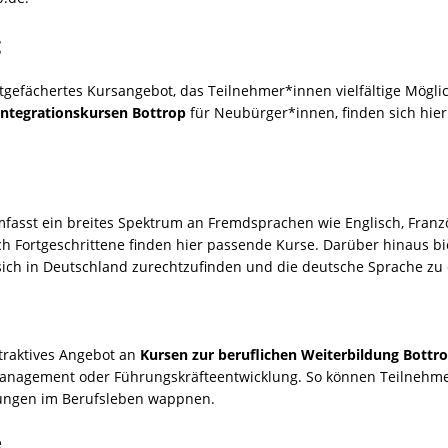
t
itgefächertes Kursangebot, das Teilnehmer*innen vielfältige Mögli
Integrationskursen Bottrop
für Neubürger*innen, finden sich hie
asst ein breites Spektrum an Fremdsprachen wie Englisch, Französ
h Fortgeschrittene finden hier passende Kurse. Darüber hinaus bi
ich in Deutschland zurechtzufinden und die deutsche Sprache zu 
ttraktives Angebot an
Kursen zur beruflichen Weiterbildung Bottr
tmanagement oder Führungskräfteentwicklung. So können Teilnehm
ungen im Berufsleben wappnen.
e