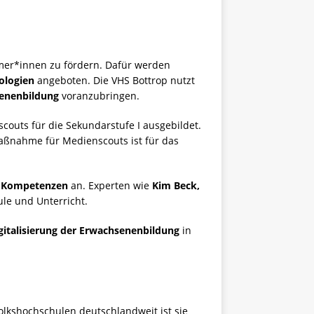
mer*innen zu fördern. Dafür werden
ologien
angeboten. Die VHS Bottrop nutzt
senenbildung
voranzubringen.
outs für die Sekundarstufe I ausgebildet.
aßnahme für Medienscouts ist für das
n Kompetenzen
an. Experten wie
Kim Beck,
le und Unterricht.
gitalisierung der Erwachsenenbildung
in
Volkshochschulen deutschlandweit ist sie