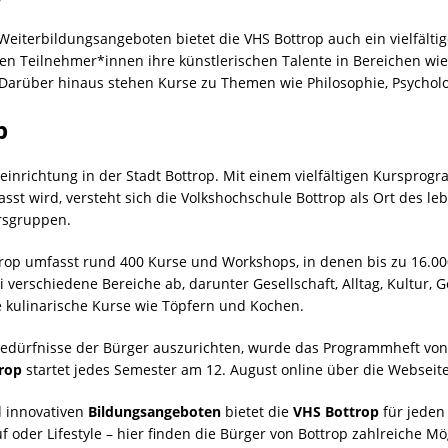
eiterbildungsangeboten bietet die VHS Bottrop auch ein vielfält
nen Teilnehmer*innen ihre künstlerischen Talente in Bereichen wie
. Darüber hinaus stehen Kurse zu Themen wie Philosophie, Psycho
p
seinrichtung in der Stadt Bottrop. Mit einem vielfältigen Kursprog
st wird, versteht sich die Volkshochschule Bottrop als Ort des l
ersgruppen.
p umfasst rund 400 Kurse und Workshops, in denen bis zu 16.000
erschiedene Bereiche ab, darunter Gesellschaft, Alltag, Kultur, G
kulinarische Kurse wie Töpfern und Kochen.
edürfnisse der Bürger auszurichten, wurde das Programmheft von
rop
startet jedes Semester am 12. August online über die Webseit
 innovativen
Bildungsangeboten
bietet die
VHS Bottrop
für jeden
ruf oder Lifestyle – hier finden die Bürger von Bottrop zahlreiche M