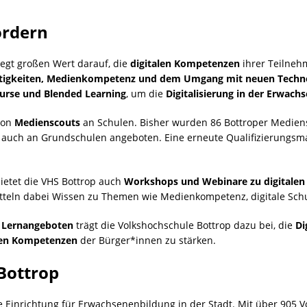
ördern
legt großen Wert darauf, die
digitalen Kompetenzen
ihrer Teilneh
ertigkeiten, Medienkompetenz und dem Umgang mit neuen Techn
urse und Blended Learning
, um die
Digitalisierung in der Erwach
von
Medienscouts
an Schulen. Bisher wurden 86 Bottroper Mediensc
t auch an Grundschulen angeboten. Eine erneute Qualifizierungsm
etet die VHS Bottrop auch
Workshops und Webinare zu digitale
teln dabei Wissen zu Themen wie Medienkompetenz, digitale Schu
n Lernangeboten
trägt die Volkshochschule Bottrop dazu bei, die
Di
len Kompetenzen
der Bürger*innen zu stärken.
Bottrop
le Einrichtung für Erwachsenenbildung in der Stadt. Mit über 905 