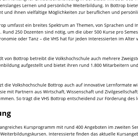
benslanges Lernen und persönliche Weiterbildung. In Bottrop biete
 und ihnen vielfältige Möglichkeiten zur beruflichen und persönl
rop umfasst ein breites Spektrum an Themen, von Sprachen und In
n. Rund 250 Dozenten sind nötig, um die über 500 Kurse pro Semest
ronomie oder Tanz – die VHS hat für jeden Interessierten im Alter
von Bottrop betreibt die Volkshochschule auch mehrere Zweigstell
nbildung aufgestellt und bietet ihren rund 1.800 Mitarbeitern und
die Volkshochschule Bottrop auch auf innovative Lernformate wie
e mit Partnern aus Wirtschaft, Wissenschaft und Zivilgesellschaft
immen. So trägt die VHS Bottrop entscheidend zur Förderung des l
ung
mfangreiches Kursprogramm mit rund 400 Angeboten im zweiten S
d Weiterbildungskursen. Interessierte finden das aktuelle Kursang