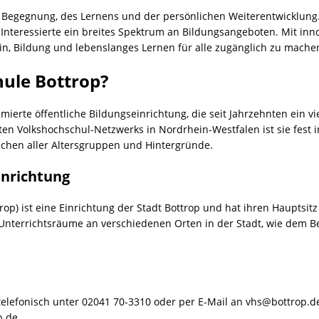
er Begegnung, des Lernens und der persönlichen Weiterentwicklung
en Interessierte ein breites Spektrum an Bildungsangeboten. Mit i
 ein, Bildung und lebenslanges Lernen für alle zugänglich zu mache
hule Bottrop?
mierte öffentliche Bildungseinrichtung, die seit Jahrzehnten ein v
iten Volkshochschul-Netzwerks in Nordrhein-Westfalen ist sie fest 
schen aller Altersgruppen und Hintergründe.
inrichtung
rop) ist eine Einrichtung der Stadt Bottrop und hat ihren Hauptsit
Unterrichtsräume an verschiedenen Orten in der Stadt, wie dem B
telefonisch unter 02041 70-3310 oder per E-Mail an vhs@bottrop.d
p.de.