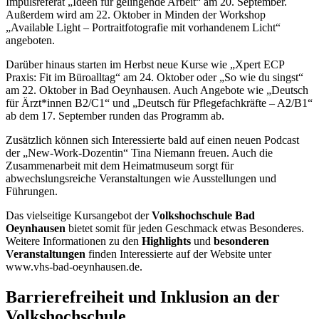
Impulsreferat „Ideen für gelingende Arbeit“ am 20. September.
Außerdem wird am 22. Oktober in Minden der Workshop
„Available Light – Portraitfotografie mit vorhandenem Licht“
angeboten.
Darüber hinaus starten im Herbst neue Kurse wie „Xpert ECP
Praxis: Fit im Büroalltag“ am 24. Oktober oder „So wie du singst“
am 22. Oktober in Bad Oeynhausen. Auch Angebote wie „Deutsch
für Ärzt*innen B2/C1“ und „Deutsch für Pflegefachkräfte – A2/B1“
ab dem 17. September runden das Programm ab.
Zusätzlich können sich Interessierte bald auf einen neuen Podcast
der „New-Work-Dozentin“ Tina Niemann freuen. Auch die
Zusammenarbeit mit dem Heimatmuseum sorgt für
abwechslungsreiche Veranstaltungen wie Ausstellungen und
Führungen.
Das vielseitige Kursangebot der
Volkshochschule Bad
Oeynhausen
bietet somit für jeden Geschmack etwas Besonderes.
Weitere Informationen zu den
Highlights
und
besonderen
Veranstaltungen
finden Interessierte auf der Website unter
www.vhs-bad-oeynhausen.de.
Barrierefreiheit und Inklusion an der
Volkshochschule