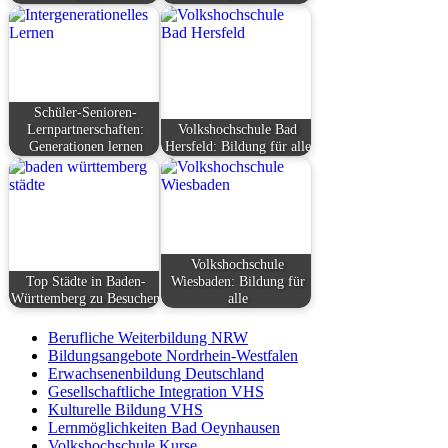
Schüler-Senioren-
Lernpartnerschaften:
Volkshochschule Bad
Generationen lernen
Hersfeld: Bildung für alle
Volkshochschule
Top Städte in Baden-
Wiesbaden: Bildung für
Württemberg zu Besuchen
alle
Berufliche Weiterbildung NRW
Bildungsangebote Nordrhein-Westfalen
Erwachsenenbildung Deutschland
Gesellschaftliche Integration VHS
Kulturelle Bildung VHS
Lernmöglichkeiten Bad Oeynhausen
Volkshochschule Kurse