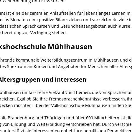
er Weiterbildung und EDV-Kursen.
 ist eine der zentralen Anlaufstellen für lebenslanges Lernen in d
echs Monaten eine positive Bilanz ziehen und verzeichnete viele 
n klassischen Sprachkursen und Gesundheitsangeboten auch Kurse 
Vorbereitung zur Verfügung stehen.
lkshochschule Mühlhausen
führende kommunale Weiterbildungszentrum in Mühlhausen und de
eites Spektrum an Kursen und Angeboten für Menschen aller Alter
 Altersgruppen und Interessen
hlhausen umfasst eine Vielzahl von Themen, die von Sprachen un
 reichen. Egal ob Sie Ihre Fremdsprachenkenntnisse verbessern, Ih
tdecken möchten – bei der Volkshochschule Mühlhausen finden Sie 
halt, Brandenburg und Thüringen und über 600 Mitarbeitern ist d
rung von Bildung und Weiterbildung verschrieben hat. Durch versch
unterstützt sie Interessenten dabei, ihre beruflichen Perspektive