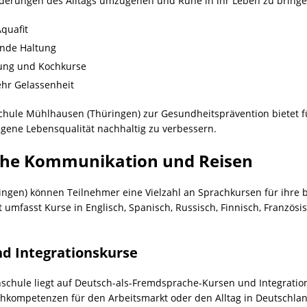
rderungen des Alltags umzugehen und Ruhe in ihr Leben zu bringe
quafit
unde Haltung
ung und Kochkurse
hr Gelassenheit
chule Mühlhausen (Thüringen) zur Gesundheitsprävention bietet 
igene Lebensqualität nachhaltig zu verbessern.
iche Kommunikation und Reisen
ngen) können Teilnehmer eine Vielzahl an Sprachkursen für ihre 
umfasst Kurse in Englisch, Spanisch, Russisch, Finnisch, Französi
d Integrationskurse
schule liegt auf Deutsch-als-Fremdsprache-Kursen und Integratio
hkompetenzen für den Arbeitsmarkt oder den Alltag in Deutschlan