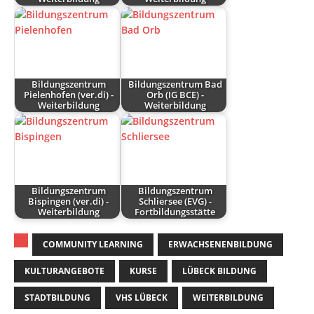
Bildungszentrum
Bildungszentrum Bad
Pielenhofen (ver.di) -
Orb (IG BCE) -
Weiterbildung
Weiterbildung
Bildungszentrum
Bildungszentrum
Bispingen (ver.di) -
Schliersee (EVG) -
Weiterbildung
Fortbildungsstätte
COMMUNITY LEARNING
ERWACHSENENBILDUNG
KULTURANGEBOTE
KURSE
LÜBECK BILDUNG
STADTBILDUNG
VHS LÜBECK
WEITERBILDUNG