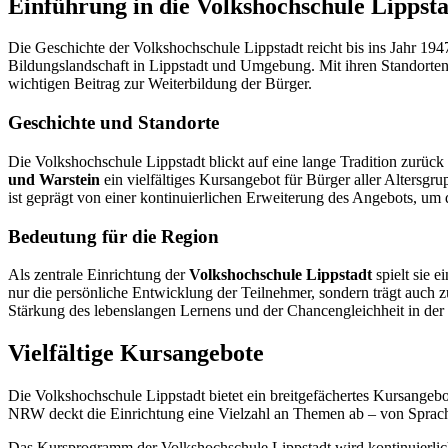
Einführung in die Volkshochschule Lippst
Die Geschichte der Volkshochschule Lippstadt reicht bis ins Jahr 1947
Bildungslandschaft in Lippstadt und Umgebung. Mit ihren Standorten i
wichtigen Beitrag zur Weiterbildung der Bürger.
Geschichte und Standorte
Die Volkshochschule Lippstadt blickt auf eine lange Tradition zurück u
und Warstein
ein vielfältiges Kursangebot für Bürger aller Altersgr
ist geprägt von einer kontinuierlichen Erweiterung des Angebots, um
Bedeutung für die Region
Als zentrale Einrichtung der
Volkshochschule Lippstadt
spielt sie e
nur die persönliche Entwicklung der Teilnehmer, sondern trägt auch z
Stärkung des lebenslangen Lernens und der Chancengleichheit in der
Vielfältige Kursangebote
Die Volkshochschule Lippstadt bietet ein breitgefächertes Kursange
NRW deckt die Einrichtung eine Vielzahl an Themen ab – von Sprachen
Das Kursprogramm der Volkshochschule Lippstadt wird kontinuierlic