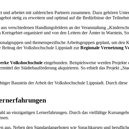
tzt und arbeitet mit zahlreichen Partnern zusammen. Dazu gehören Unt
gebot stetig zu erweitern und optimal auf die Bedürfnisse der Teilne
aus verschiedenen Handlungsfeldern an der Veranstaltung „Kindersch
 Kreisgebiet organisiert und von den Leitern der Ämter in Warstein, Soe
gionalgruppen und themenspezifische Arbeitsgruppen geplant, um den K
r Beitrag der Volkshochschule Lippstadt zur
Regionale Vernetzung Vo
erke Volkshochschule
eingebunden. Beispielsweise werden Projekt
ermittel der Städtebauförderung akquirieren. So erhielt das Projekt „S
tiger Baustein der Arbeit der Volkshochschule Lippstadt. Durch diese 
Lernerfahrungen
ahl an einzigartigen Lernerfahrungen. Durch das vielfältige Kursange
hsen.
ten aus. Neben den Standardangeboten wie Sprachkursen und berufliche