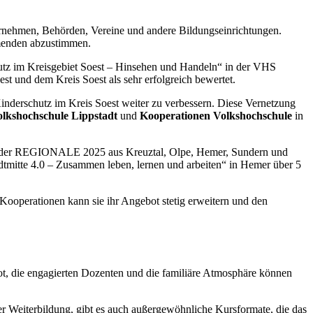
ernehmen, Behörden, Vereine und andere Bildungseinrichtungen.
hmenden abzustimmen.
utz im Kreisgebiet Soest – Hinsehen und Handeln“ in der VHS
st und dem Kreis Soest als sehr erfolgreich bewertet.
inderschutz im Kreis Soest weiter zu verbessern. Diese Vernetzung
lkshochschule Lippstadt
und
Kooperationen Volkshochschule
in
e der REGIONALE 2025 aus Kreuztal, Olpe, Hemer, Sundern und
tadtmitte 4.0 – Zusammen leben, lernen und arbeiten“ in Hemer über 5
Kooperationen kann sie ihr Angebot stetig erweitern und den
bot, die engagierten Dozenten und die familiäre Atmosphäre können
r Weiterbildung, gibt es auch außergewöhnliche Kursformate, die das