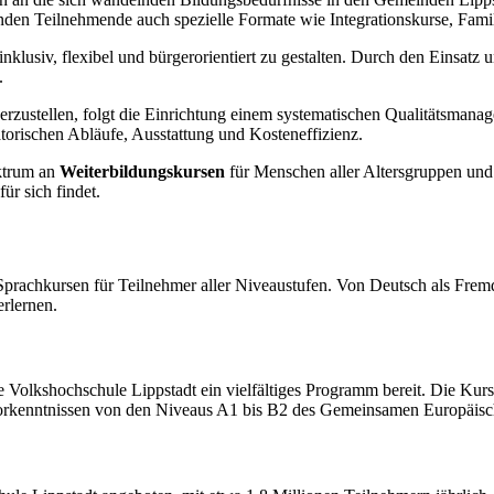
en Teilnehmende auch spezielle Formate wie Integrationskurse, Famil
nklusiv, flexibel und bürgerorientiert zu gestalten. Durch den Einsatz
.
erzustellen, folgt die Einrichtung einem systematischen Qualitätsman
torischen Abläufe, Ausstattung und Kosteneffizienz.
ektrum an
Weiterbildungskursen
für Menschen aller Altersgruppen und
ür sich findet.
prachkursen für Teilnehmer aller Niveaustufen. Von Deutsch als Fremd
erlernen.
ie Volkshochschule Lippstadt ein vielfältiges Programm bereit. Die Kur
Vorkenntnissen von den Niveaus A1 bis B2 des Gemeinsamen Europäisch