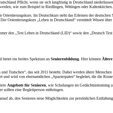
utschland Pflicht, wenn sie sich langfristig in Deutschland niederlass
werden, wie zum Beispiel in Riedlingen, Wittingen oder Kaltenkirchen.
en Orientierungskurs. Im Deutschkurs steht das Erlernen der deutsche
. Der Orientierungskurs „Leben in Deutschland“ vermittelt Wissen über
nehmer den „Test Leben in Deutschland (LID)“ sowie den „Deutsch Tes
d bietet ein breites Spektrum an
Seniorenbildung
. Hier können
Ältere
n und Tratschen“, das seit 2011 besteht. Dabei werden ältere Menschen
nd wird von ehrenamtlichen „Spazierpaten“ begleitet, die die Routen
tere
Angebote für Senioren
, wie Schulungen im Gedächtnistraining 
r sollten eine Begleitperson mitbringen.
darauf ab, den Senioren neue Möglichkeiten zur persönlichen Entfaltung