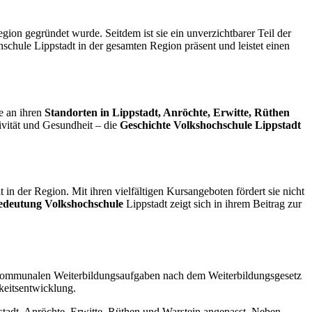
gion gegründet wurde. Seitdem ist sie ein unverzichtbarer Teil der
schule Lippstadt in der gesamten Region präsent und leistet einen
ie an ihren
Standorten in Lippstadt, Anröchte, Erwitte, Rüthen
ivität und Gesundheit – die
Geschichte Volkshochschule Lippstadt
 in der Region. Mit ihren vielfältigen Kursangeboten fördert sie nicht
Bedeutung Volkshochschule
Lippstadt zeigt sich in ihrem Beitrag zur
er kommunalen Weiterbildungsaufgaben nach dem Weiterbildungsgesetz
keitsentwicklung.
tadt, Anröchte, Erwitte, Rüthen und Warstein angepasst. Neben