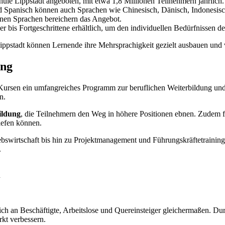
le Lippstadt angeboten, mit etwa 1,8 Millionen Teilnehmern jährlich.
 Spanisch können auch Sprachen wie Chinesisch, Dänisch, Indonesisch
nen Sprachen bereichern das Angebot.
r bis Fortgeschrittene erhältlich, um den individuellen Bedürfnissen d
ppstadt können Lernende ihre Mehrsprachigkeit gezielt ausbauen und vo
ung
 Kursen ein umfangreiches Programm zur beruflichen Weiterbildung un
n.
ildung
, die Teilnehmern den Weg in höhere Positionen ebnen. Zudem 
tiefen können.
bswirtschaft bis hin zu Projektmanagement und Führungskräftetrainin
.
n
sich an Beschäftigte, Arbeitslose und Quereinsteiger gleichermaßen. D
kt verbessern.