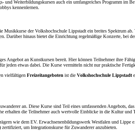
gs- und Weiterbildungskursen auch ein umfangreiches Programm im Bereic
Hobbys kennenlernen.
ie Musikkurse der Volkshochschule Lippstadt ein breites Spektrum ab.
auen. Darüber hinaus bietet die Einrichtung regelmäßige Konzerte, bei 
ltiges Angebot an Kunstkursen bereit. Hier können Teilnehmer ihre Fäh
ür jeden etwas dabei. Die Kurse vermitteln nicht nur praktische Fertigk
n vielfältigen
Freizeitangeboten
ist die
Volkshochschule Lippstadt
e
 Zuwanderer an. Diese Kurse sind Teil eines umfassenden Angebots, das 
e erhalten die Teilnehmer auch wertvolle Einblicke in die Kultur und 
trägern wie dem EV. Erwachsenenbildungswerk Westfalen und Lippe e. 
ertifiziert, um Integrationskurse für Zuwanderer anzubieten.