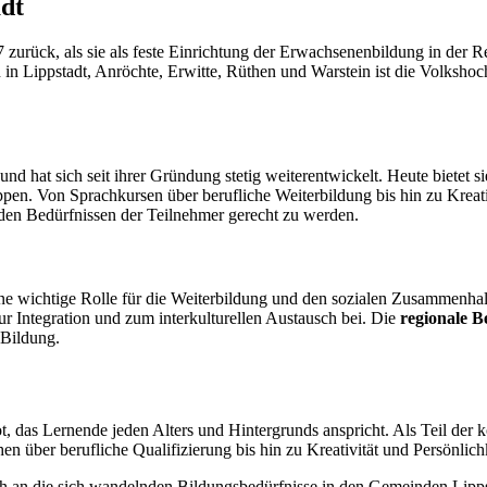
adt
 zurück, als sie als feste Einrichtung der Erwachsenenbildung in der Re
n Lippstadt, Anröchte, Erwitte, Rüthen und Warstein ist die Volkshoch
nd hat sich seit ihrer Gründung stetig weiterentwickelt. Heute bietet s
uppen. Von Sprachkursen über berufliche Weiterbildung bis hin zu Kreat
 den Bedürfnissen der Teilnehmer gerecht zu werden.
ine wichtige Rolle für die Weiterbildung und den sozialen Zusammenhalt
ur Integration und zum interkulturellen Austausch bei. Die
regionale 
 Bildung.
bot, das Lernende jeden Alters und Hintergrunds anspricht. Als Teil d
 über berufliche Qualifizierung bis hin zu Kreativität und Persönlich
h an die sich wandelnden Bildungsbedürfnisse in den Gemeinden Lipps