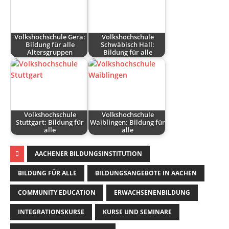
Volkshochschule Gera:
Volkshochschule
Bildung für alle
Schwäbisch Hall:
Altersgruppen
Bildung für alle
Volkshochschule
Volkshochschule
Stuttgart: Bildung für
Waiblingen: Bildung für
alle
alle
AACHENER BILDUNGSINSTITUTION
BILDUNG FÜR ALLE
BILDUNGSANGEBOTE IN AACHEN
COMMUNITY EDUCATION
ERWACHSENENBILDUNG
INTEGRATIONSKURSE
KURSE UND SEMINARE